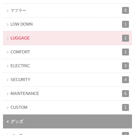
8
マフラー
1
LOW DOWN
1
LUGGAGE
1
COMFORT
3
ELECTRIC
4
SECURITY
6
MAINTENANCE
1
CUSTOM
グッズ