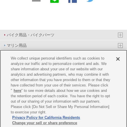
バイク用品・バイクパーツ
マリン用品
PAS/YPJ用品
We collect unique personal identifiers such as cookies to
analyze our traffic and to personalize content and ads. We
その他用品
share information about your use of our website with our
analytics and advertising partners, who may combine it with
イベント&エンターテイメント
other information that you have provided to them or that they
have collected from your use of their services. Please click
オンラインショップ
"
here
" to see more details about how we use cookies and
the retention period of each cookie. You have the right to opt
企業情報
out of our sharing of your information with our partners.
Please click [Do Not Sell or Share My Personal Information]
ご利用規約
推薦環境
プライバシーポリシー
Cookie ポリシー
to exercise your right.
Privacy Policy for California Residents
Change your sell or share preference