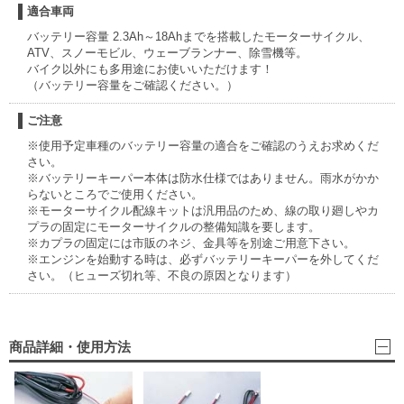
適合車両
バッテリー容量 2.3Ah～18Ahまでを搭載したモーターサイクル、
ATV、スノーモビル、ウェーブランナー、除雪機等。
バイク以外にも多用途にお使いいただけます！
（バッテリー容量をご確認ください。）
ご注意
※使用予定車種のバッテリー容量の適合をご確認のうえお求めくだ
さい。
※バッテリーキーパー本体は防水仕様ではありません。雨水がかか
らないところでご使用ください。
※モーターサイクル配線キットは汎用品のため、線の取り廻しやカ
プラの固定にモーターサイクルの整備知識を要します。
※カプラの固定には市販のネジ、金具等を別途ご用意下さい。
※エンジンを始動する時は、必ずバッテリーキーパーを外してくだ
さい。（ヒューズ切れ等、不良の原因となります）
商品詳細・使用方法