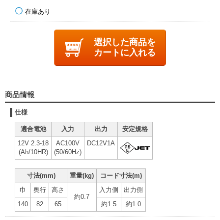
在庫あり
選択した商品を
カートに入れる
商品情報
仕様
適合電池
入力
出力
安定規格
12V 2.3-18
AC100V
DC12V1A
(Ah/10HR)
(50/60Hz)
寸法(mm)
重量(kg)
コード寸法(m)
巾
奥行
高さ
入力側
出力側
約0.7
140
82
65
約1.5
約1.0