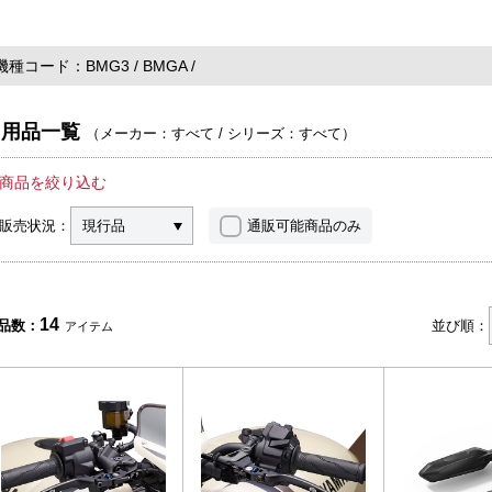
機種コード
BMG3
BMGA
用品一覧
（
メーカー：すべて
/
シリーズ：すべて
）
商品を絞り込む
販売状況：
現行品
通販可能商品のみ
14
品数：
並び順：
アイテム