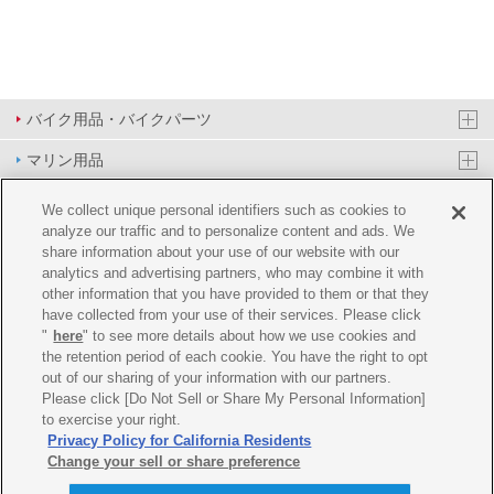
バイク用品・バイクパーツ
マリン用品
PAS/YPJ用品
We collect unique personal identifiers such as cookies to
analyze our traffic and to personalize content and ads. We
その他用品
share information about your use of our website with our
analytics and advertising partners, who may combine it with
イベント&エンターテイメント
other information that you have provided to them or that they
have collected from your use of their services. Please click
オンラインショップ
"
here
" to see more details about how we use cookies and
the retention period of each cookie. You have the right to opt
企業情報
out of our sharing of your information with our partners.
Please click [Do Not Sell or Share My Personal Information]
ご利用規約
推薦環境
プライバシーポリシー
Cookie ポリシー
to exercise your right.
Privacy Policy for California Residents
Change your sell or share preference