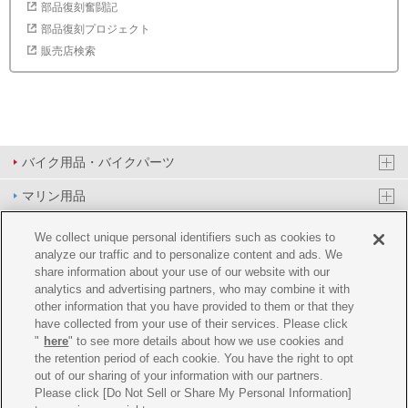
部品復刻奮闘記
部品復刻プロジェクト
販売店検索
バイク用品・バイクパーツ
マリン用品
PAS/YPJ用品
We collect unique personal identifiers such as cookies to
analyze our traffic and to personalize content and ads. We
その他用品
share information about your use of our website with our
analytics and advertising partners, who may combine it with
イベント&エンターテイメント
other information that you have provided to them or that they
have collected from your use of their services. Please click
オンラインショップ
"
here
" to see more details about how we use cookies and
the retention period of each cookie. You have the right to opt
企業情報
out of our sharing of your information with our partners.
Please click [Do Not Sell or Share My Personal Information]
ご利用規約
推薦環境
プライバシーポリシー
Cookie ポリシー