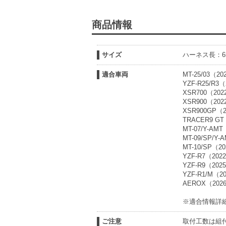
商品情報
サイズ
ハーネス長：6
適合車両
MT-25/03（
YZF-R25/R
XSR700（20
XSR900（20
XSR900GP（
TRACER9 G
MT-07/Y-A
MT-09/SP/
MT-10/SP（
YZF-R7（2
YZF-R9（20
YZF-R1/M（
AEROX（20
※適合情報詳
ご注意
取付工数は組