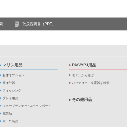
索
取扱説明書（PDF）
マリン用品
PAS/YPJ用品
艇体オプション
モデルから選ぶ
航海計器
バッテリー・充電器を検索
フィッシング
プレイ用品
その他用品
ウェーブランナー･スポーツボート
電装品
内・外装品