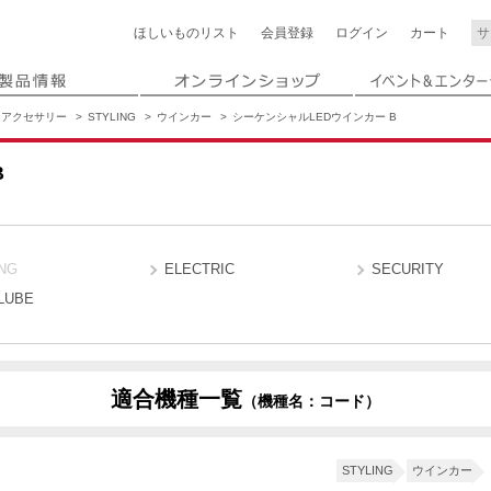
ほしいもの
リスト
会員登録
ログイン
カート
アクセサリー
STYLING
ウインカー
シーケンシャルLEDウインカー B
B
NG
ELECTRIC
SECURITY
LUBE
適合機種一覧
（機種名：コード）
D45F
D456
D45L
ition
STYLING
ウインカー