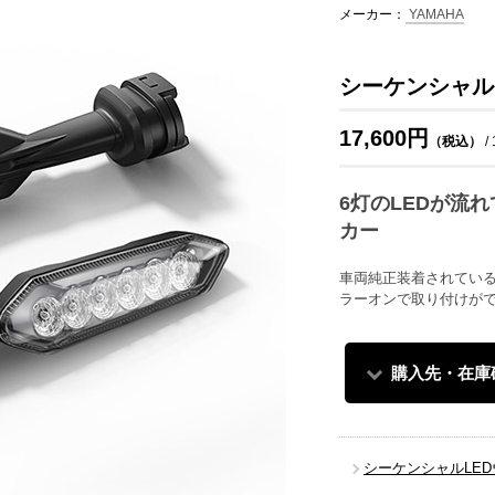
メーカー：
YAMAHA
シーケンシャルL
17,600円
（税込）
/
6灯のLEDが流
カー
車両純正装着されている
ラーオンで取り付けが
購入先・在庫
シーケンシャルLE