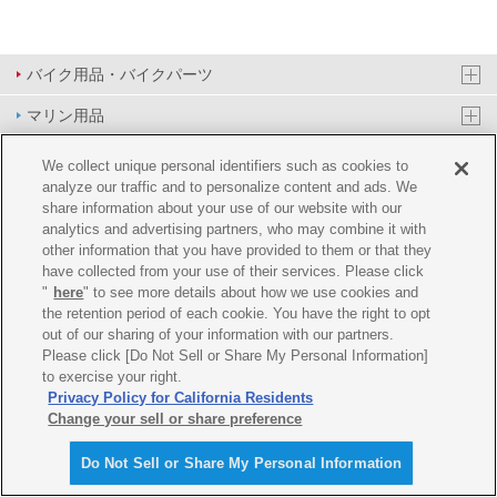
バイク用品・バイクパーツ
マリン用品
PAS/YPJ用品
We collect unique personal identifiers such as cookies to
analyze our traffic and to personalize content and ads. We
その他用品
share information about your use of our website with our
analytics and advertising partners, who may combine it with
イベント&エンターテイメント
other information that you have provided to them or that they
have collected from your use of their services. Please click
オンラインショップ
"
here
" to see more details about how we use cookies and
the retention period of each cookie. You have the right to opt
企業情報
out of our sharing of your information with our partners.
Please click [Do Not Sell or Share My Personal Information]
ご利用規約
推薦環境
プライバシーポリシー
Cookie ポリシー
to exercise your right.
Privacy Policy for California Residents
Change your sell or share preference
Do Not Sell or Share My Personal Information
© Y'SGEAR CO.,LTD.ALL RIGHTS RESERVED.