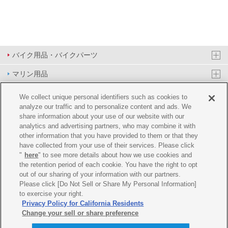
バイク用品・バイクパーツ
マリン用品
PAS/YPJ用品
We collect unique personal identifiers such as cookies to
analyze our traffic and to personalize content and ads. We
その他用品
share information about your use of our website with our
analytics and advertising partners, who may combine it with
イベント&エンターテイメント
other information that you have provided to them or that they
have collected from your use of their services. Please click
オンラインショップ
"
here
" to see more details about how we use cookies and
the retention period of each cookie. You have the right to opt
企業情報
out of our sharing of your information with our partners.
Please click [Do Not Sell or Share My Personal Information]
ご利用規約
推薦環境
プライバシーポリシー
Cookie ポリシー
to exercise your right.
Privacy Policy for California Residents
Change your sell or share preference