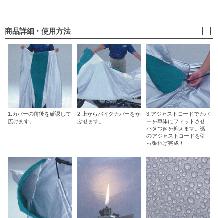
商品詳細・使用方法
1.カバーの前後を確認して
2.上からバイクカバーをか
3.アジャストコードでカバ
広げます。
ぶせます。
ーを車体にフィットさせ
バタつきを抑えます。裾
のアジャストコードを引
っ張れば完成！