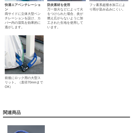
快適エアベンチレーショ
防炎素材を使用
フッ素系超撥水加工によ
ン
万一放火などによって火
り雨が染み込みにくい。
両サイドに立体大型ベン
をつけられた場合、炎が
チレーションを設け、カ
燃え広がらないように加
バー内の湿気を効果的に
工された生地を使用して
逃がします。
います。
前後にロック用の大型ス
リット。（直径70mmまで
OK）
関連商品