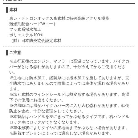
素材
東レ・テトロンオックス糸素材に特殊高級アクリル樹脂
難燃剤配合ハードWコート
フッ素系撥水加工
ポリエステル100％
（財）日本防炎協会認定素材
ご注意
※走行直後のエンジン、マフラーは高温になっています。バイクカ
バーがとける恐れがありますので、十分冷えてからご使用くださ
い。
※生地には防水加工、縫製糸には撥水加工を施してありますが、完
全防水ではありませんので雨量によっては車体が濡れる場合があり
ます。
※塩ビ素材のウインドシールドは熱変形する場合があります。高温
下での使用はお控えください。
※強風時には風がバイクカバー内に入り込む恐れがあります。転倒
防止を含め、十分な管理をしてください。
※本製品はハンドルを左にきってかぶせるタイプです。右ハンドル
ロック車はロックができなくなります。
※車体形状によりタイヤの接地面までかぶらない場合があります。
※装着オプションによっては適合しない場合があります。