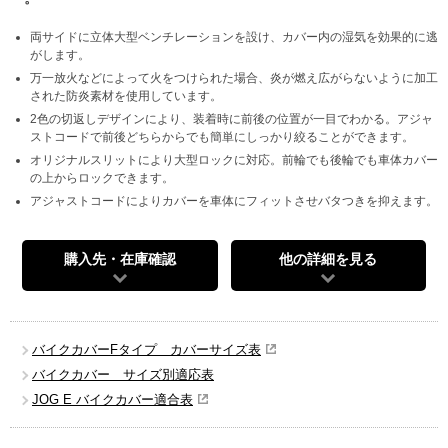
両サイドに立体大型ベンチレーションを設け、カバー内の湿気を効果的に逃
がします。
万一放火などによって火をつけられた場合、炎が燃え広がらないように加工
された防炎素材を使用しています。
2色の切返しデザインにより、装着時に前後の位置が一目でわかる。アジャ
ストコードで前後どちらからでも簡単にしっかり絞ることができます。
オリジナルスリットにより大型ロックに対応。前輪でも後輪でも車体カバー
の上からロックできます。
アジャストコードによりカバーを車体にフィットさせバタつきを抑えます。
購入先・在庫確認
他の詳細を見る
バイクカバーFタイプ カバーサイズ表
バイクカバー サイズ別適応表
JOG E バイクカバー適合表