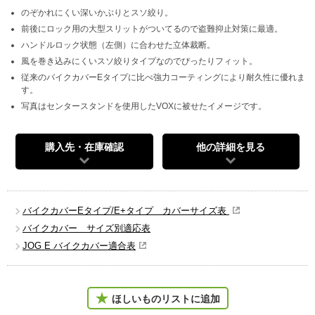
のぞかれにくい深いかぶりとスソ絞り。
前後にロック用の大型スリットがついてるので盗難抑止対策に最適。
ハンドルロック状態（左側）に合わせた立体裁断。
風を巻き込みにくいスソ絞りタイプなのでぴったりフィット。
従来のバイクカバーEタイプに比べ強力コーティングにより耐久性に優れま
す。
写真はセンタースタンドを使用したVOXに被せたイメージです。
購入先・在庫確認
他の詳細を見る
バイクカバーEタイプ/E+タイプ カバーサイズ表
バイクカバー サイズ別適応表
JOG E バイクカバー適合表
ほしいものリストに追加