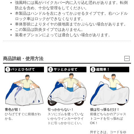
強風時には風がバイクカバー内に入り込む恐れがあります。転倒
防止を含め、十分な管理をしてください。
本製品はハンドルを左にきってかぶせるタイプです。右ハンドル
ロック車はロックができなくなります。
車体形状によりタイヤの接地面までかぶらない場合があります。
この製品は防炎タイプではありません。
装着オプションによっては適合しない場合があります。
商品詳細・使用方法
青色が前！
引っかからない！
後は引っ張るだけ！
ひろげてすぐに前後がわ
スソにゴムを使っていな
前後どちらかのアジャス
かる。
いからウインカーやライ
トコードを引っ張れば
トに引っかかりにくい。
OK！
外すときは、コードをゆ