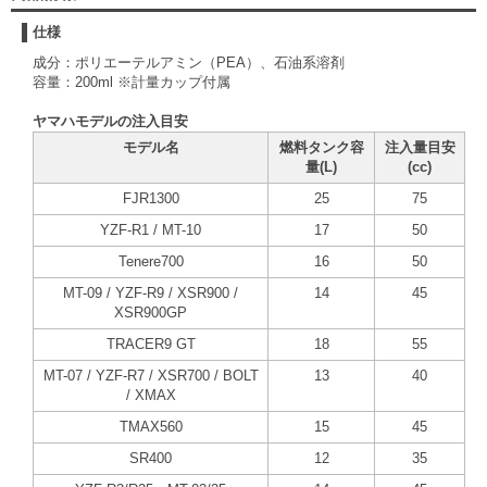
仕様
成分：ポリエーテルアミン（PEA）、石油系溶剤
容量：200ml ※計量カップ付属
ヤマハモデルの注入目安
モデル名
燃料タンク容
注入量目安
量(L)
(cc)
FJR1300
25
75
YZF-R1 / MT-10
17
50
Tenere700
16
50
MT-09 / YZF-R9 / XSR900 /
14
45
XSR900GP
TRACER9 GT
18
55
MT-07 / YZF-R7 / XSR700 / BOLT
13
40
/ XMAX
TMAX560
15
45
SR400
12
35