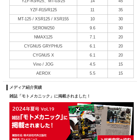
YZF-R3/R25、MT-03/25
14
45
YZF-R15/R125
11
35
MT-125 / XSR125 / XSR155
10
30
SEROW250
9.6
30
NMAX125
7.1
20
CYGNUS GRYPHUS
6.1
20
CYGNUS X
6.1
20
Vino / JOG
4.5
15
AEROX
5.5
15
メディア紹介実績
雑誌「モトメカニック」に掲載されました！