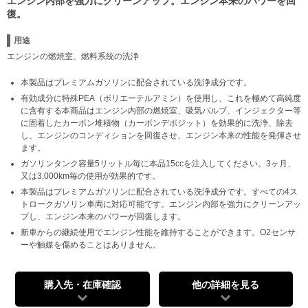
エンジン内部を強力にクリーンアップ。エンジン本来のパワーを回
復。
用途
エンジンの燃焼室、燃料系統の洗浄
本製品はプレミアムガソリンに配合されている洗浄成分です。
有効成分に特殊PEA（ポリエーテルアミン）を使用し、これを極めて高純度
に含有する本商品はエンジン内部の燃焼室、吸気バルブ、インジェクター等
に固着したカーボン堆積物（カーボンデポジット）を効果的に洗浄、除去
し、エンジンのコンディションを回復させ、エンジン本来の性能を発揮させ
ます。
ガソリンタンク容量5リットル毎に本品15ccを注入してください。3ヶ月、
又は3,000km毎の使用が効果的です。
本製品はプレミアムガソリンに配合されている洗浄成分です。すべての4ス
トロークガソリン車両に対応可能です。エンジン内部を強力にクリーンアッ
プし、エンジン本来のパワーが回復します。
新車からの継続使用でエンジン性能を維持することができます。O2センサ
ーや触媒を傷めることはありません。
購入先・在庫確認
他の詳細を見る