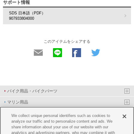
サポート情報
SDS 日本語（PDF）
907933804000
このアイテムをシェアする
バイク用品・バイクパーツ
マリン用品
PAS/YPJ用品
We collect unique personal identifiers such as cookies to
analyze our traffic and to personalize content and ads. We
その他用品
share information about your use of our website with our
analytics and advertising partners, who may combine it with