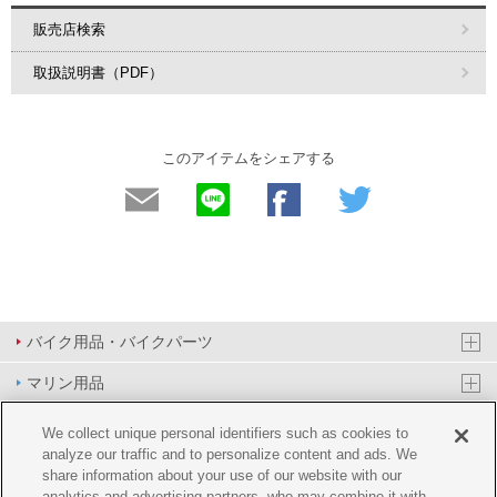
販売店検索
取扱説明書（PDF）
このアイテムをシェアする
バイク用品・バイクパーツ
マリン用品
PAS/YPJ用品
We collect unique personal identifiers such as cookies to
analyze our traffic and to personalize content and ads. We
その他用品
share information about your use of our website with our
analytics and advertising partners, who may combine it with