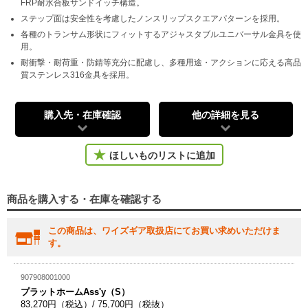
FRP耐水合板サンドイッチ構造。
ステップ面は安全性を考慮したノンスリップスクエアパターンを採用。
各種のトランサム形状にフィットするアジャスタブルユニバーサル金具を使
用。
耐衝撃・耐荷重・防錆等充分に配慮し、多種用途・アクションに応える高品
質ステンレス316金具を採用。
購入先・在庫確認
他の詳細を見る
ほしいものリストに追加
商品を購入する・在庫を確認する
この商品は、ワイズギア取扱店にてお買い求めいただけま
す。
907908001000
プラットホームAss'y（S）
83,270円（税込）/ 75,700円（税抜）