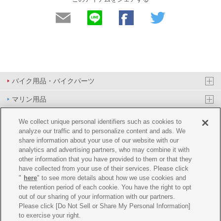
バイク用品・バイクパーツ
マリン用品
PAS/YPJ用品
We collect unique personal identifiers such as cookies to
analyze our traffic and to personalize content and ads. We
その他用品
share information about your use of our website with our
analytics and advertising partners, who may combine it with
イベント&エンターテイメント
other information that you have provided to them or that they
have collected from your use of their services. Please click
オンラインショップ
"
here
" to see more details about how we use cookies and
the retention period of each cookie. You have the right to opt
企業情報
out of our sharing of your information with our partners.
Please click [Do Not Sell or Share My Personal Information]
ご利用規約
推薦環境
プライバシーポリシー
Cookie ポリシー
to exercise your right.