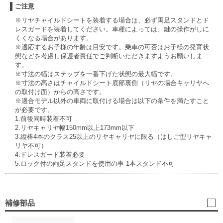
ご注意
※リヤチャイルドシートを装着する場合は、必ず両足スタンドとド
レスガードを装着してください。車種によっては、鍵の操作がしに
くくなる場合があります。
※適応するお子様の年齢は目安です。乗車の可否はお子様の発育状
態などを考慮し保護者責任でご判断いただきますようお願いしま
す。
※寸法の幅はステップを一番下げた状態の最大幅です。
※寸法の高さはチャイルドシート底部裏側（リヤの場合キャリヤへ
の取付け面）からの高さです。
※適合モデル以外の車両に取付ける場合は以下の条件を満たすこと
が必要です。
1.前後同時装着不可
2.リヤキャリヤ幅150mm以上173mm以下
3.縦棒4本のクラス25以上のリヤキャリヤに限る（はしご型リヤキャ
リヤ不可）
4.ドレスガード装着必要
5.ロック付の両足スタンドを使用の事 1本スタンド不可
補修部品