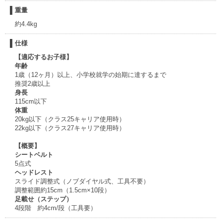
重量
約4.4kg
仕様
【適応するお子様】
年齢
1歳（12ヶ月）以上、小学校就学の始期に達するまで
推奨2歳以上
身長
115cm以下
体重
20kg以下（クラス25キャリア使用時）
22kg以下（クラス27キャリア使用時）
【概要】
シートベルト
5点式
ヘッドレスト
スライド調整式（ノブダイヤル式、工具不要）
調整範囲約15cm（1.5cm×10段）
足載せ（ステップ）
4段階 約4cm/段（工具要）