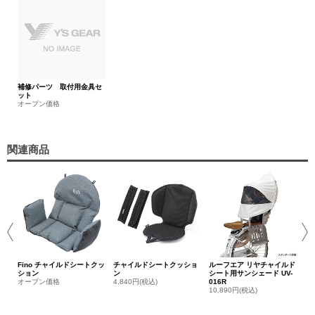
補修パーツ 取付用金具セ
ット
オープン価格
関連商品
R
ヤ
ア
1,
Fino チャイルドシートクッ
チャイルドシートクッショ
ルーフエア リヤチャイルド
ション
ン
シート用サンシェード UV-
オープン価格
4,840円(税込)
016R
10,890円(税込)