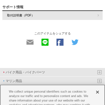
サポート情報
取付説明書（PDF）
このアイテムをシェアする
バイク用品・バイクパーツ
マリン用品
PAS/YPJ用品
We collect unique personal identifiers such as cookies to
analyze our traffic and to personalize content and ads. We
その他用品
share information about your use of our website with our
analytics and advertising partners, who may combine it with