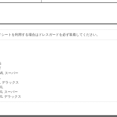
ドシートを利用する場合はドレスガードを必ず装着してください。
S
T
ML スーパー
L
L デラックス
XL
XL スーパー
XL デラックス