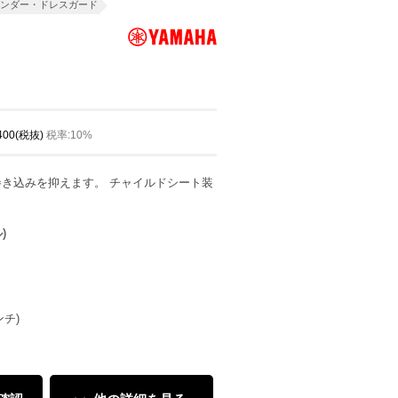
ンダー・ドレスガード
,400(税抜)
税率:10%
き込みを抑えます。 チャイルドシート装
)
ンチ)