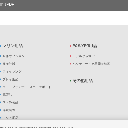
書（PDF）
マリン用品
PAS/YPJ用品
艇体オプション
モデルから選ぶ
航海計器
バッテリー・充電器を検索
フィッシング
プレイ用品
その他用品
ウェーブランナー･スポーツボート
電装品
内・外装品
操舵装置
ヨット用品
係船品