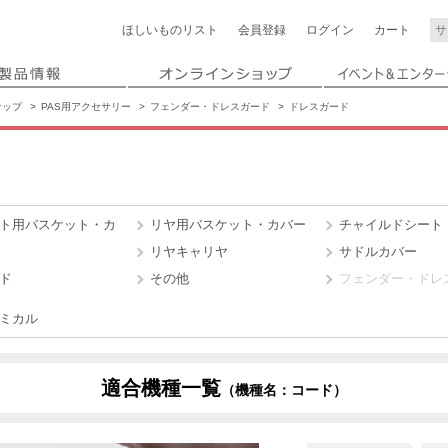
ほしいもの
リスト
会員登録
ログイン
カート
ナップ
PAS用アクセサリー
フェンダー・ドレスガード
ドレスガード
ト用バスケット・カ
リヤ用バスケット・カバー
チャイルドシート
リヤキャリヤ
サドルカバー
ド
その他
フェンダー・ドレ
ケミカル
適合機種一覧
（機種名：コード）
X0L8
X0LX
X0TL
X1N4
X1U3