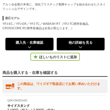
アルミ合金製の本体に、強化プラスチック製脚キャップを組み合わせたスタイ
リッシュなデザインです。
適応モデル
YPJ-EC／YPJ-ER／YPJ-TC／WABASH RT（YPJ-TC標準装備品。
CROSSCORE RC標準装備品は全長が異なります。）
購入先・在庫確認
他の詳細を見る
ほしいものリストに追加
商品を購入する・在庫を確認する
この商品は、ワイズギア取扱店にてお買い求めいただけま
す。
Q5KYSK051H03
サイドスタンド