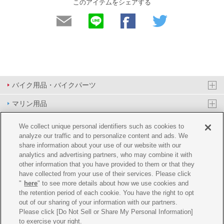
このアイテムをシェアする
バイク用品・バイクパーツ
マリン用品
PAS/YPJ用品
We collect unique personal identifiers such as cookies to
analyze our traffic and to personalize content and ads. We
その他用品
share information about your use of our website with our
analytics and advertising partners, who may combine it with
イベント&エンターテイメント
other information that you have provided to them or that they
have collected from your use of their services. Please click
オンラインショップ
"
here
" to see more details about how we use cookies and
the retention period of each cookie. You have the right to opt
企業情報
out of our sharing of your information with our partners.
Please click [Do Not Sell or Share My Personal Information]
ご利用規約
推薦環境
プライバシーポリシー
Cookie ポリシー
to exercise your right.