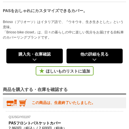
PASをおしゃれにカスタマイズできるカバー。
Brioso（ブリオーソ）はイタリア語で、『ウキウキ、生き生きとした』という
意味。
「Brioso bike closet」は、日々の暮らしの中に楽しい気分をお届けする自転車
のカバーリングブランドです。
購入先・在庫確認
他の詳細を見る
ほしいものリストに追加
商品を購入する・在庫を確認する
この商品は、生産終了いたしました。
Q3JSGIY01197
PASフロントバスケットカバー
2,860円（税込）/ 2,600円（税抜）