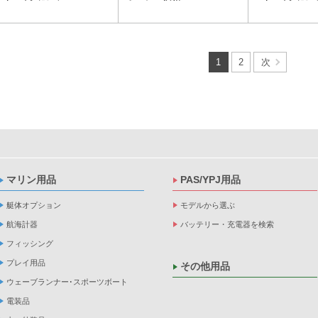
1
2
次
マリン用品
PAS/YPJ用品
艇体オプション
モデルから選ぶ
航海計器
バッテリー・充電器を検索
フィッシング
プレイ用品
その他用品
ウェーブランナー･スポーツボート
電装品