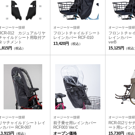
オージーケー技研
オージーケー技研
オージーケー技研
RCR-012 カジュアルリヤ
フロントチャイルドシート
フロントチャ
チャイルドシート用取付ア
レインカバー RCF-010
レインカバー R
タッチメント
verB
13,420円
（税込）
1,815円
15,125円
（税込）
（税込
オージーケー技研
オージーケー技研
オージーケー技研
リヤチャイルドシートレイ
前子乗せ用レインカバー
RCR-012リ
ンカバー RCR-007
RCF003 Ver.C
ート用レイン
13,915円
オープン価格
15,730円
（税込）
（税込