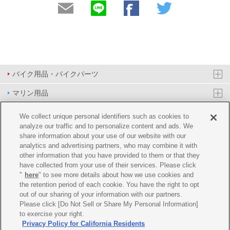
バイク用品・バイクパーツ
マリン用品
PAS/YPJ用品
We collect unique personal identifiers such as cookies to
analyze our traffic and to personalize content and ads. We
その他用品
share information about your use of our website with our
analytics and advertising partners, who may combine it with
イベント&エンターテイメント
other information that you have provided to them or that they
have collected from your use of their services. Please click
オンラインショップ
"
here
" to see more details about how we use cookies and
the retention period of each cookie. You have the right to opt
企業情報
out of our sharing of your information with our partners.
Please click [Do Not Sell or Share My Personal Information]
ご利用規約
推薦環境
プライバシーポリシー
Cookie ポリシー
to exercise your right.
Privacy Policy for California Residents