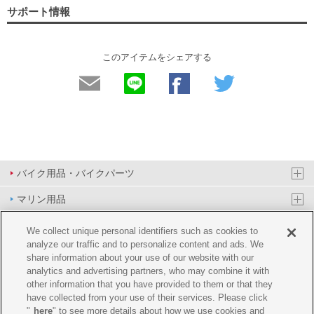
サポート情報
このアイテムをシェアする
バイク用品・バイクパーツ
マリン用品
PAS/YPJ用品
We collect unique personal identifiers such as cookies to
analyze our traffic and to personalize content and ads. We
その他用品
share information about your use of our website with our
analytics and advertising partners, who may combine it with
イベント&エンターテイメント
other information that you have provided to them or that they
have collected from your use of their services. Please click
オンラインショップ
"
here
" to see more details about how we use cookies and