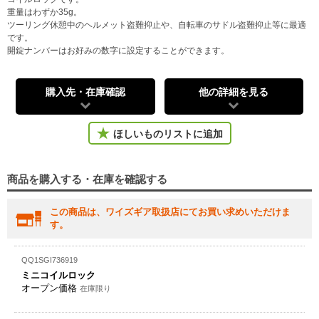
重量はわずか35g。
ツーリング休憩中のヘルメット盗難抑止や、自転車のサドル盗難抑止等に最適
です。
開錠ナンバーはお好みの数字に設定することができます。
購入先・在庫確認
他の詳細を見る
ほしいものリストに追加
商品を購入する・在庫を確認する
この商品は、ワイズギア取扱店にてお買い求めいただけま
す。
QQ1SGI736919
ミニコイルロック
オープン価格
在庫限り