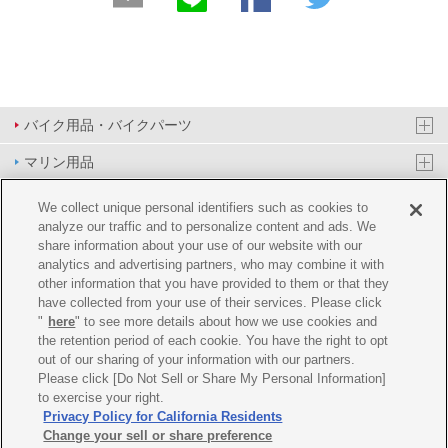
バイク用品・バイクパーツ
マリン用品
PAS/YPJ用品
We collect unique personal identifiers such as cookies to
analyze our traffic and to personalize content and ads. We
その他用品
share information about your use of our website with our
analytics and advertising partners, who may combine it with
イベント&エンターテイメント
other information that you have provided to them or that they
have collected from your use of their services. Please click
オンラインショップ
"
here
" to see more details about how we use cookies and
the retention period of each cookie. You have the right to opt
企業情報
out of our sharing of your information with our partners.
Please click [Do Not Sell or Share My Personal Information]
ご利用規約
推薦環境
プライバシーポリシー
Cookie ポリシー
to exercise your right.
Privacy Policy for California Residents
Change your sell or share preference