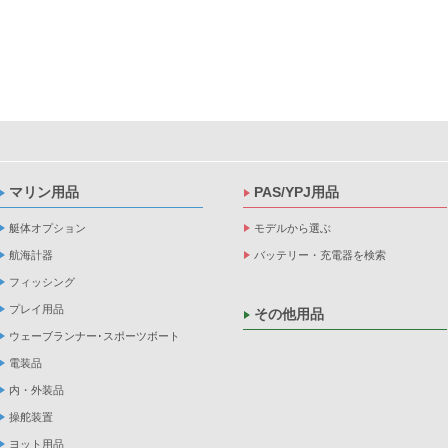
マリン用品
PAS/YPJ用品
艇体オプション
モデルから選ぶ
航海計器
バッテリー・充電器を検索
フィッシング
プレイ用品
その他用品
ウェーブランナー･スポーツボート
電装品
内・外装品
操舵装置
ヨット用品