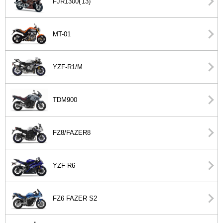
FJR1300('13)
MT-01
YZF-R1/M
TDM900
FZ8/FAZER8
YZF-R6
FZ6 FAZER S2