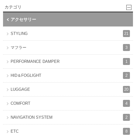
カテゴリ
アクセサリー
21
STYLING
3
マフラー
1
PERFORMANCE DAMPER
2
HID＆FOGLIGHT
20
LUGGAGE
4
COMFORT
2
NAVIGATION SYSTEM
8
ETC