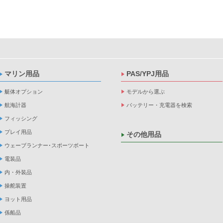
マリン用品
PAS/YPJ用品
艇体オプション
モデルから選ぶ
航海計器
バッテリー・充電器を検索
フィッシング
プレイ用品
その他用品
ウェーブランナー･スポーツボート
電装品
内・外装品
操舵装置
ヨット用品
係船品