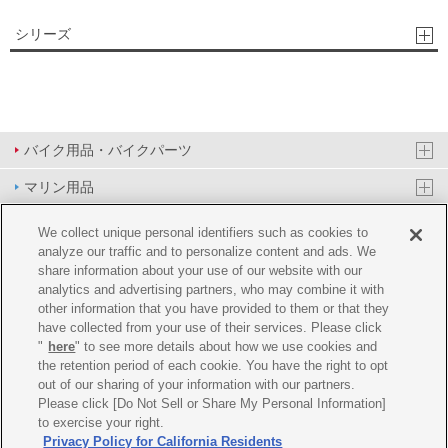
シリーズ
バイク用品・バイクパーツ
マリン用品
PAS/YPJ用品
We collect unique personal identifiers such as cookies to
analyze our traffic and to personalize content and ads. We
その他用品
share information about your use of our website with our
analytics and advertising partners, who may combine it with
イベント&エンターテイメント
other information that you have provided to them or that they
have collected from your use of their services. Please click
オンラインショップ
"
here
" to see more details about how we use cookies and
the retention period of each cookie. You have the right to opt
企業情報
out of our sharing of your information with our partners.
Please click [Do Not Sell or Share My Personal Information]
ご利用規約
推薦環境
プライバシーポリシー
Cookie ポリシー
to exercise your right.
Privacy Policy for California Residents