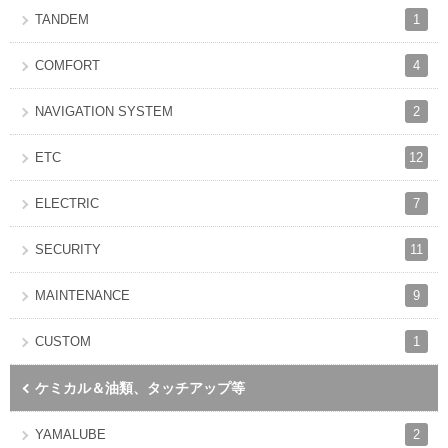
1
TANDEM
4
COMFORT
2
NAVIGATION SYSTEM
12
ETC
7
ELECTRIC
11
SECURITY
9
MAINTENANCE
1
CUSTOM
ケミカル＆油類、タッチアップ等
2
YAMALUBE