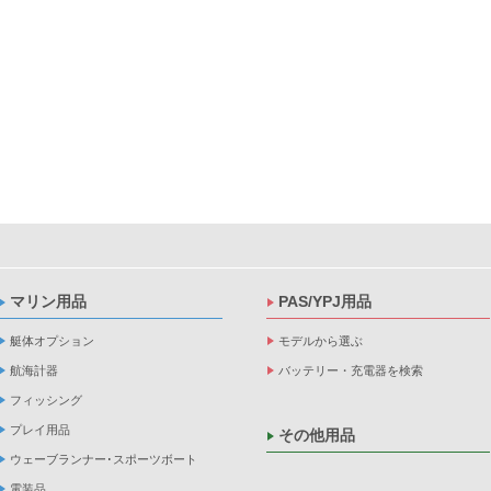
マリン用品
PAS/YPJ用品
艇体オプション
モデルから選ぶ
航海計器
バッテリー・充電器を検索
フィッシング
プレイ用品
その他用品
ウェーブランナー･スポーツボート
電装品