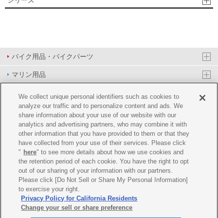
シリーズ
バイク用品・バイクパーツ
マリン用品
PAS/YPJ用品
We collect unique personal identifiers such as cookies to
analyze our traffic and to personalize content and ads. We
その他用品
share information about your use of our website with our
analytics and advertising partners, who may combine it with
イベント&エンターテイメント
other information that you have provided to them or that they
have collected from your use of their services. Please click
オンラインショップ
"
here
" to see more details about how we use cookies and
the retention period of each cookie. You have the right to opt
企業情報
out of our sharing of your information with our partners.
Please click [Do Not Sell or Share My Personal Information]
ご利用規約
推薦環境
プライバシーポリシー
Cookie ポリシー
to exercise your right.
Privacy Policy for California Residents
Change your sell or share preference