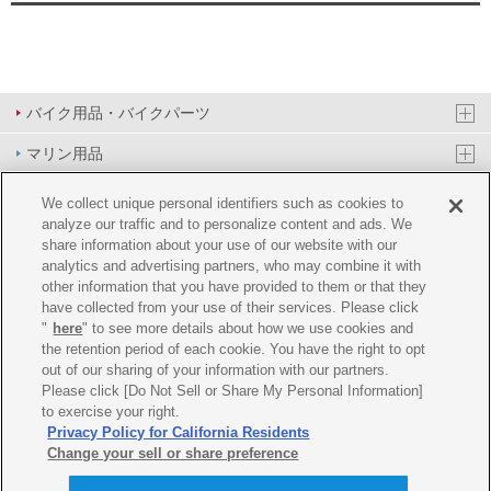
バイク用品・バイクパーツ
マリン用品
PAS/YPJ用品
We collect unique personal identifiers such as cookies to
analyze our traffic and to personalize content and ads. We
その他用品
share information about your use of our website with our
analytics and advertising partners, who may combine it with
イベント&エンターテイメント
other information that you have provided to them or that they
have collected from your use of their services. Please click
オンラインショップ
"
here
" to see more details about how we use cookies and
the retention period of each cookie. You have the right to opt
企業情報
out of our sharing of your information with our partners.
Please click [Do Not Sell or Share My Personal Information]
ご利用規約
推薦環境
プライバシーポリシー
Cookie ポリシー
to exercise your right.
Privacy Policy for California Residents
Change your sell or share preference