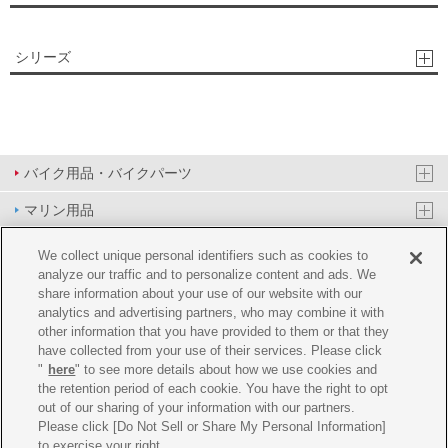
シリーズ
バイク用品・バイクパーツ
マリン用品
PAS/YPJ用品
We collect unique personal identifiers such as cookies to
analyze our traffic and to personalize content and ads. We
その他用品
share information about your use of our website with our
analytics and advertising partners, who may combine it with
イベント&エンターテイメント
other information that you have provided to them or that they
have collected from your use of their services. Please click
オンラインショップ
"
here
" to see more details about how we use cookies and
the retention period of each cookie. You have the right to opt
企業情報
out of our sharing of your information with our partners.
Please click [Do Not Sell or Share My Personal Information]
ご利用規約
推薦環境
プライバシーポリシー
Cookie ポリシー
to exercise your right.