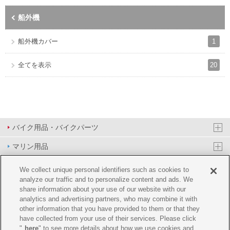
船外機
1
船外機カバー
20
全てを表示
バイク用品・バイクパーツ
マリン用品
PAS/YPJ用品
We collect unique personal identifiers such as cookies to
analyze our traffic and to personalize content and ads. We
その他用品
share information about your use of our website with our
analytics and advertising partners, who may combine it with
イベント&エンターテイメント
other information that you have provided to them or that they
have collected from your use of their services. Please click
オンラインショップ
"
here
" to see more details about how we use cookies and