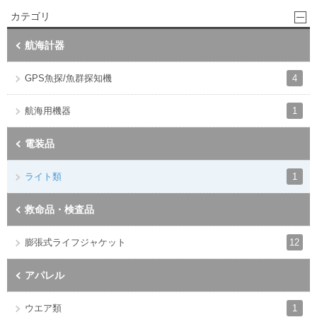
カテゴリ
航海計器
4
GPS魚探/魚群探知機
1
航海用機器
電装品
1
ライト類
救命品・検査品
12
膨張式ライフジャケット
アパレル
1
ウエア類