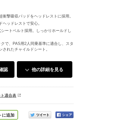
の超衝撃吸収パッドをヘッドレストに採用。
ドヘッドレストで安心。
式シートベルト採用。しっかりホールドし
ックで、PAS用2人同乗基準に適合し、スタ
ンされたチャイルドシート。
確認
他の詳細を見る
ート適合表
このアイテムをシェアする
トに追加