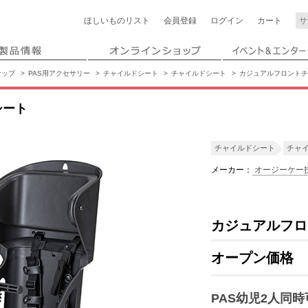
ほしいもの
リスト
会員登録
ログイン
カート
ナップ
PAS用アクセサリー
チャイルドシート
チャイルドシート
カジュアルフロントチ
シート
チャイルドシート
チャ
メーカー：
オージーケー
カジュアルフロ
オープン価格
PAS幼児2人同