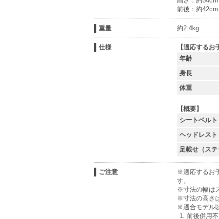
高さ：約54cm
前後：約42cm
重量
約2.4kg
仕様
【適応するお
年齢
身長
体重
【概要】
シートベルト
ヘッドレスト
足載せ（ステ
ご注意
※適応するお
す。
※寸法の幅は
※寸法の高さ
※適合モデル
前後併用不