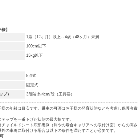
子様】
1歳（12ヶ月）以上～4歳（48ヶ月）未満
100cm以下
15kg以下
5点式
固定式
ップ）
3段階 約4cm/段（工具要）
子様の年齢は目安です。乗車の可否はお子様の発育状態などを考慮し保護者責
ステップを一番下げた状態の最大幅です。
はチャイルドシート底部裏側（利やの場合キャリアへの取付け面）からの高さ
以外の車両に取付ける場合は以下の条件を満たすことが必要です。
可