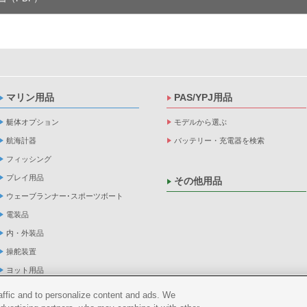
マリン用品
PAS/YPJ用品
艇体オプション
モデルから選ぶ
航海計器
バッテリー・充電器を検索
フィッシング
プレイ用品
その他用品
ウェーブランナー･スポーツボート
電装品
内・外装品
操舵装置
ヨット用品
係船品
raffic and to personalize content and ads. We
救命品・検査品