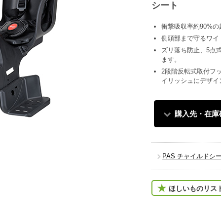
シート
衝撃吸収率約90%
側頭部まで守るワイ
ズリ落ち防止、5点
ます。
2段階反転式取付フ
イリッシュにデザイ
購入先・在庫
PAS チャイルドシ
ほしいものリス