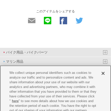
このアイテムをシェアする
バイク用品・バイクパーツ
マリン用品
PAS/YPJ用品
We collect unique personal identifiers such as cookies to
analyze our traffic and to personalize content and ads. We
その他用品
share information about your use of our website with our
analytics and advertising partners, who may combine it with
イベント&エンターテイメント
other information that you have provided to them or that they
have collected from your use of their services. Please click
オンラインショップ
"
here
" to see more details about how we use cookies and
the retention period of each cookie. You have the right to opt
企業情報
out of our sharing of your information with our partners.