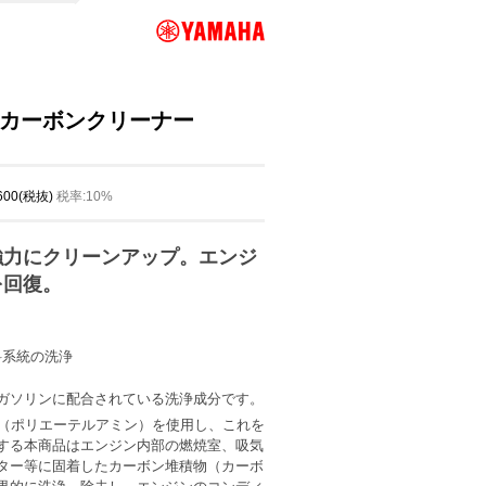
Aカーボンクリーナー
,600(税抜)
税率:10%
強力にクリーンアップ。エンジ
を回復。
料系統の洗浄
ガソリンに配合されている洗浄成分です。
A（ポリエーテルアミン）を使用し、これを
する本商品はエンジン内部の燃焼室、吸気
ター等に固着したカーボン堆積物（カーボ