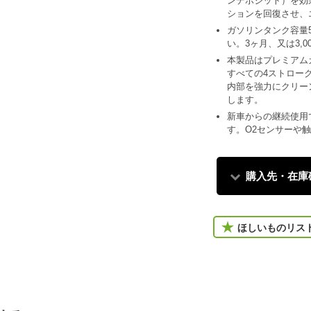
ンデポジット）を効
ションを回復させ、
ガソリンタンク容量5
い。3ヶ月、又は3,
本製品はプレミアム
すべての4ストロー
内部を強力にクリー
します。
新車からの継続使用
す。O2センサーや
購入先・在庫
ほしいものリス