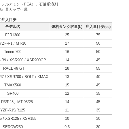
ーテルアミン（PEA）、石油系溶剤
 ※計量カップ付属
の注入目安
モデル名
燃料タンク容量(L)
注入量目安(cc)
FJR1300
25
75
YZF-R1 / MT-10
17
50
Tenere700
16
50
F-R9 / XSR900 / XSR900GP
14
45
TRACER9 GT
18
55
-R7 / XSR700 / BOLT / XMAX
13
40
TMAX560
15
45
SR400
12
35
-R3/R25、MT-03/25
14
45
YZF-R15/R125
11
35
5 / XSR125 / XSR155
10
30
SEROW250
9.6
30