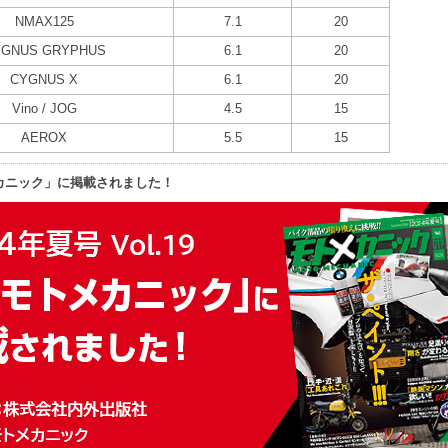
NMAX125
7.1
20
YGNUS GRYPHUS
6.1
20
CYGNUS X
6.1
20
Vino / JOG
4.5
15
AEROX
5.5
15
カニック」に掲載されました！