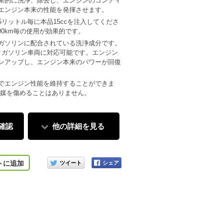
果的に洗浄、除去し、エンジンのコンディ
エンジン本来の性能を発揮させます。
リットル毎に本品15ccを注入してくださ
000km毎の使用が効果的です。
ガソリンに配合されている洗浄成分です。
クガソリン車両に対応可能です。エンジン
ンアップし、エンジン本来のパワーが回復
でエンジン性能を維持することができま
触媒を傷めることはありません。
確認
他の詳細を見る
このアイテムをシェアする
トに追加