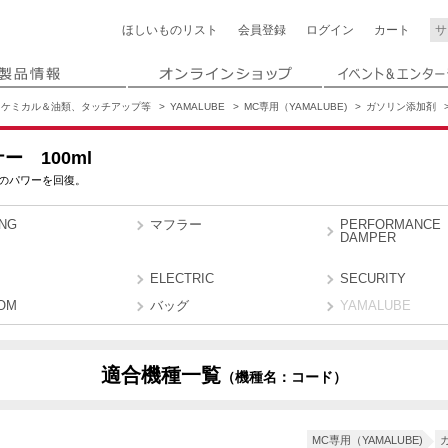
ほしいもの
リスト
会員登録
ログイン
カート
ケミカル＆油類、タッチアップ等
YAMALUBE
MC専用（YAMALUBE)
ガソリン添加剤
 100ml
のパワーを回復。
ING
マフラー
PERFORMANCE
DAMPER
ELECTRIC
SECURITY
OM
バッグ
YAMALUBE
適合機種一覧
（機種名：コード）
2
MC専用（YAMALUBE)