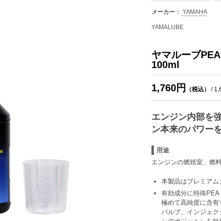
メーカー：
YAMAHA
YAMALUBE
ヤマルーブPE
100ml
1,760円
（税込）
/ 1
エンジン内部を
ン本来のパワー
用途
エンジンの燃焼室、燃
本製品はプレミアム
有効成分に特殊PE
極めて高純度に含有
バルブ、インジェク