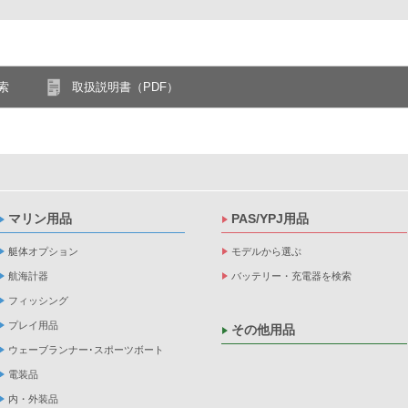
索
取扱説明書（PDF）
マリン用品
PAS/YPJ用品
艇体オプション
モデルから選ぶ
航海計器
バッテリー・充電器を検索
フィッシング
プレイ用品
その他用品
ウェーブランナー･スポーツボート
電装品
内・外装品