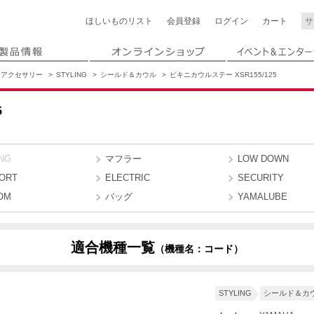
ほしいもの
リスト
会員登録
ログイン
カート
アクセサリー
STYLING
シールド＆カウル
ビキニカウルステー XSR155/125
5
NG
マフラー
LOW DOWN
ORT
ELECTRIC
SECURITY
OM
バッグ
YAMALUBE
適合機種一覧
（機種名：コード）
STYLING
シールド＆カ