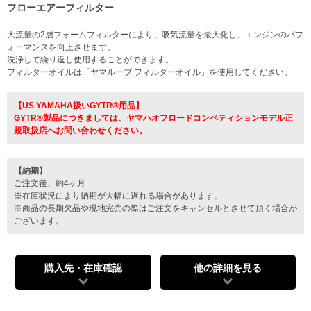
フローエアーフィルター
大流量の2層フォームフィルターにより、吸気流量を最大化し、エンジンのパフ
ォーマンスを向上させます。
洗浄して繰り返し使用することができます。
フィルターオイルは「ヤマルーブ フィルターオイル」を使用してください。
【US YAMAHA扱いGYTR®用品】
GYTR®製品につきましては、ヤマハオフロードコンペティションモデル正
規取扱店へお問い合わせください。
【納期】
ご注文後、約4ヶ月
※在庫状況により納期が大幅に遅れる場合があります。
※商品の長期欠品や現地完売の際はご注文をキャンセルとさせて頂く場合が
ございます。
購入先・在庫確認
他の詳細を見る