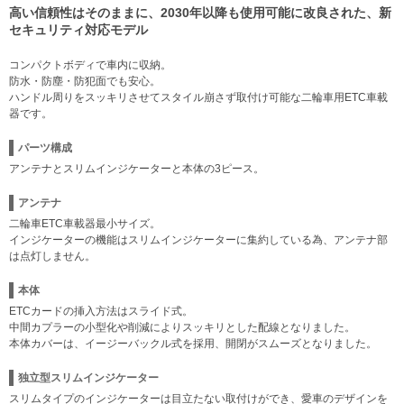
高い信頼性はそのままに、2030年以降も使用可能に改良された、新
セキュリティ対応モデル
コンパクトボディで車内に収納。
防水・防塵・防犯面でも安心。
ハンドル周りをスッキリさせてスタイル崩さず取付け可能な二輪車用ETC車載
器です。
パーツ構成
アンテナとスリムインジケーターと本体の3ピース。
アンテナ
二輪車ETC車載器最小サイズ。
インジケーターの機能はスリムインジケーターに集約している為、アンテナ部
は点灯しません。
本体
ETCカードの挿入方法はスライド式。
中間カプラーの小型化や削減によりスッキリとした配線となりました。
本体カバーは、イージーバックル式を採用、開閉がスムーズとなりました。
独立型スリムインジケーター
スリムタイプのインジケーターは目立たない取付けができ、愛車のデザインを