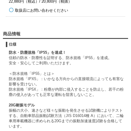
22,880円（税込）/ 20,800円（税抜）
取扱店にお問い合わせください
商品情報
仕様
防水・防塵規格「IP55」を達成！
信頼の防水・防塵性を証明する、防水規格「IP55」を達成。
安全・安心してご利用いただけます。
＜防水規格「IP55」とは＞
防水規格「IPX5」：いかなる方向からの直接噴流によっても有害な
影響を受けない。
防水規格「IP5X」：粉塵が内部に侵入することを防止し、若干の粉
塵の侵入があっても正常な運転を阻害しないこと。
20G耐振モデル
振幅の大小、速さなど様々な振動を発生させる試験機によりテスト
する、自動車部品振動試験方法（JIS D16014種 A）において、二輪
車用車載機器に求められる20Gまでの振動加速速度試験を合格して
います。