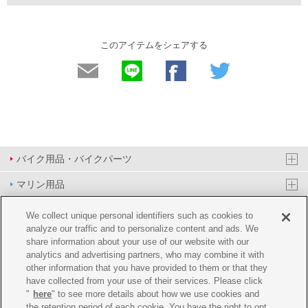
このアイテムをシェアする
バイク用品・バイクパーツ
マリン用品
PAS/YPJ用品
We collect unique personal identifiers such as cookies to
analyze our traffic and to personalize content and ads. We
その他用品
share information about your use of our website with our
analytics and advertising partners, who may combine it with
イベント&エンターテイメント
other information that you have provided to them or that they
have collected from your use of their services. Please click
オンラインショップ
"
here
" to see more details about how we use cookies and
the retention period of each cookie. You have the right to opt