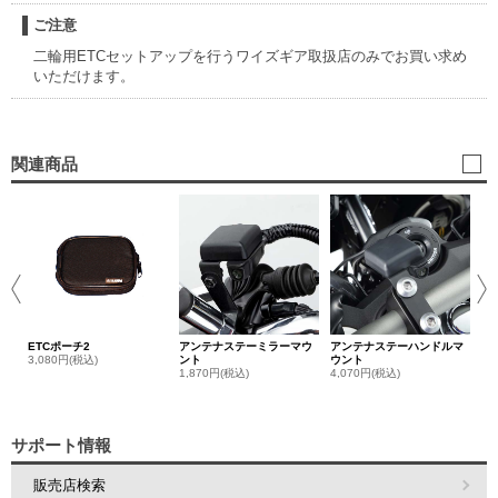
ご注意
二輪用ETCセットアップを行うワイズギア取扱店のみでお買い求め
いただけます。
関連商品
ア
ン
2,
ETCポーチ2
アンテナステーミラーマウ
アンテナステーハンドルマ
3,080円(税込)
ント
ウント
1,870円(税込)
4,070円(税込)
サポート情報
販売店検索