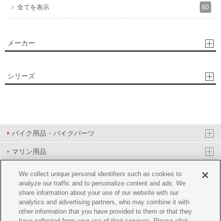
60
全てを表示
メーカー
シリーズ
バイク用品・バイクパーツ
マリン用品
PAS/YPJ用品
We collect unique personal identifiers such as cookies to
analyze our traffic and to personalize content and ads. We
その他用品
share information about your use of our website with our
analytics and advertising partners, who may combine it with
イベント&エンターテイメント
other information that you have provided to them or that they
have collected from your use of their services. Please click