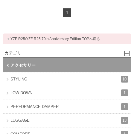
1
YZF-R25/YZF-R25 70th Anniversary Edition TOPへ戻る
カテゴリ
アクセサリー
10
STYLING
1
LOW DOWN
1
PERFORMANCE DAMPER
13
LUGGAGE