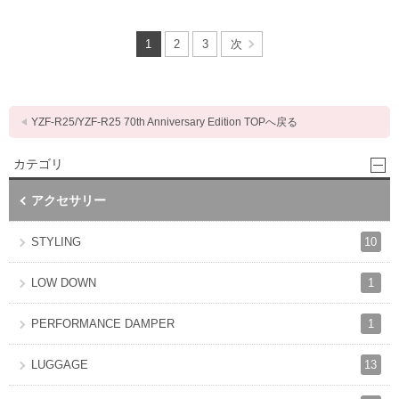
1
2
3
次
YZF-R25/YZF-R25 70th Anniversary Edition TOPへ戻る
カテゴリ
アクセサリー
10
STYLING
1
LOW DOWN
1
PERFORMANCE DAMPER
13
LUGGAGE