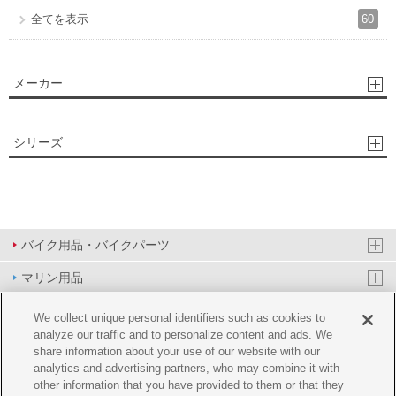
60
全てを表示
メーカー
シリーズ
バイク用品・バイクパーツ
マリン用品
PAS/YPJ用品
We collect unique personal identifiers such as cookies to
analyze our traffic and to personalize content and ads. We
その他用品
share information about your use of our website with our
analytics and advertising partners, who may combine it with
イベント&エンターテイメント
other information that you have provided to them or that they