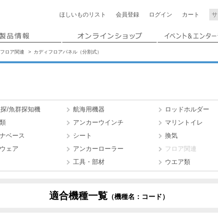
ほしいもの
リスト
会員登録
ログイン
カート
フロア関連
カディフロアパネル（分割式）
魚探/魚群探知機
航海用機器
ロッドホルダー
類
アンカーウインチ
マリントイレ
ナベース
シート
換気
ウェア
アンカーローラー
フロア関連
工具・部材
ウエア類
適合機種一覧
（機種名：コード）
8)