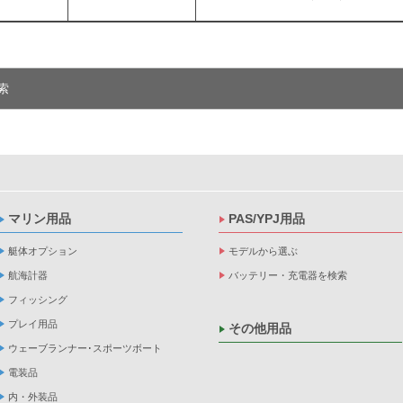
索
マリン用品
PAS/YPJ用品
艇体オプション
モデルから選ぶ
航海計器
バッテリー・充電器を検索
フィッシング
プレイ用品
その他用品
ウェーブランナー･スポーツボート
電装品
内・外装品