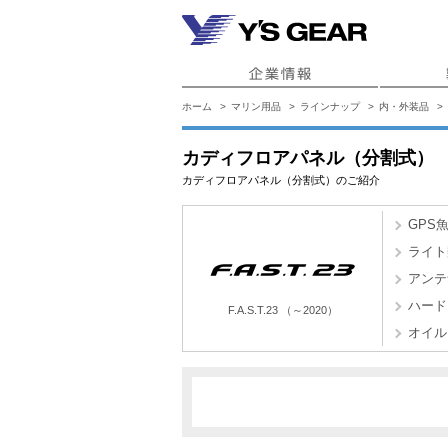
ホーム
マリン用品
ラインナップ
内・外装品
カディフロアパネル（分割式）
カディフロアパネル（分割式）のご紹介
GPS
ライト
アンテ
ハード
F.A.S.T.23 （～2020）
オイル
E4H1(201
F.A.S.T.23 （～2020）