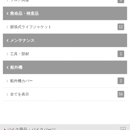
救命品・検査品
12
膨張式ライフジャケット
メンテナンス
1
工具・部材
船外機
2
船外機カバー
56
全てを表示
バイク用品・バイクパーツ