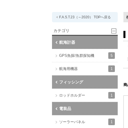
F.A.S.T.23（～2020） TOPへ戻る
カテゴリ
航海計器
5
GPS魚探/魚群探知機
1
航海用機器
フィッシング
商
1
ロッドホルダー
電装品
1
ソーラーパネル