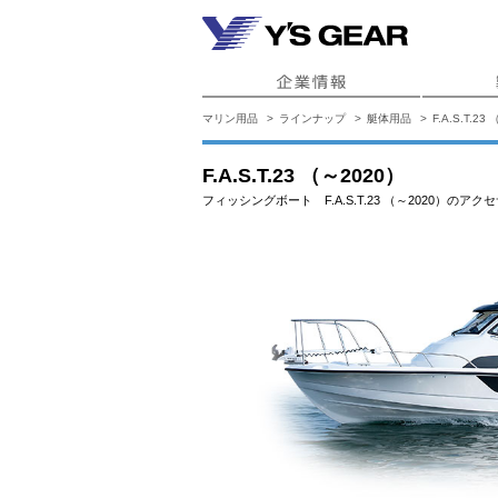
マリン用品
ラインナップ
艇体用品
F.A.S.T.23
F.A.S.T.23 （～2020）
フィッシングボート F.A.S.T.23 （～2020）のア