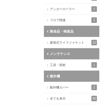
1
アンカーローラー
1
フロア関連
救命品・検査品
12
膨張式ライフジャケット
メンテナンス
1
工具・部材
船外機
2
船外機カバー
56
全てを表示