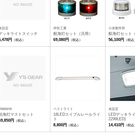
未設定
伊吹工業
小糸製作所
デッキライトスイッチ
航海灯セット（汎用）
航海灯セット
5,478円
69,080円
56,100円
（税込）
（税込）
（税込
YAMAHA
ベストライト
未設定
航海灯マストセット
18LEDスイブルレールライ
LEDデッキライ
ト
2299LED)
69,850円
（税込）
8,800円
14,410円
（税込）
（税込