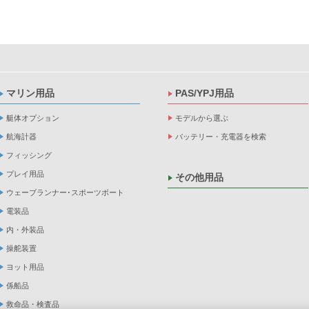
マリン用品
PAS/YPJ用品
艇体オプション
モデルから選ぶ
航海計器
バッテリー・充電器を検索
フィッシング
プレイ用品
その他用品
ウェーブランナー･スポーツボート
電装品
内・外装品
操舵装置
ヨット用品
係船品
救命品・検査品