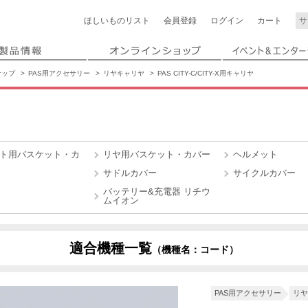
ほしいもの
リスト
会員登録
ログイン
カート
ナップ
PAS用アクセサリー
リヤキャリヤ
PAS CITY-C/CITY-X用キャリヤ
ト用バスケット・カ
リヤ用バスケット・カバー
ヘルメット
サドルカバー
サイクルカバー
バッテリー&充電器 リチウ
ムイオン
適合機種一覧
（機種名：コード）
D
X0T9
X0TT
X1N8
X1U8
X2MC
X2PE
X3L6
PAS用アクセサリー
リヤ