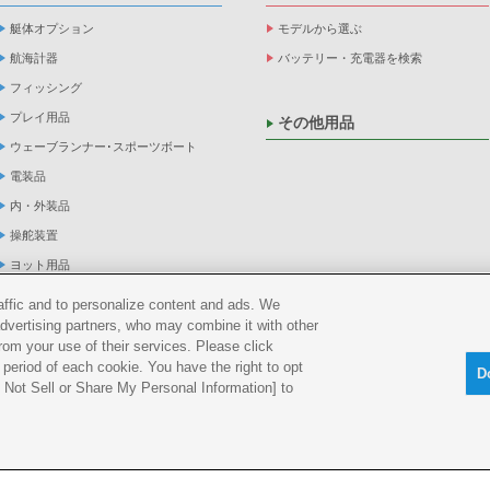
艇体オプション
モデルから選ぶ
航海計器
バッテリー・充電器を検索
フィッシング
プレイ用品
その他用品
ウェーブランナー･スポーツボート
電装品
内・外装品
操舵装置
ヨット用品
係船品
raffic and to personalize content and ads. We
advertising partners, who may combine it with other
救命品・検査品
rom your use of their services. Please click
メンテナンス
period of each cookie. You have the right to opt
D
アパレル
Do Not Sell or Share My Personal Information] to
船外機