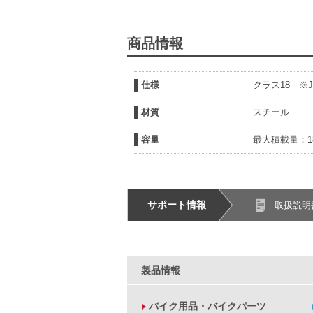
商品情報
仕様
クラス18 ※J
材質
スチール
容量
最大積載量：18
サポート情報
取扱説明
製品情報
バイク用品・バイクパーツ