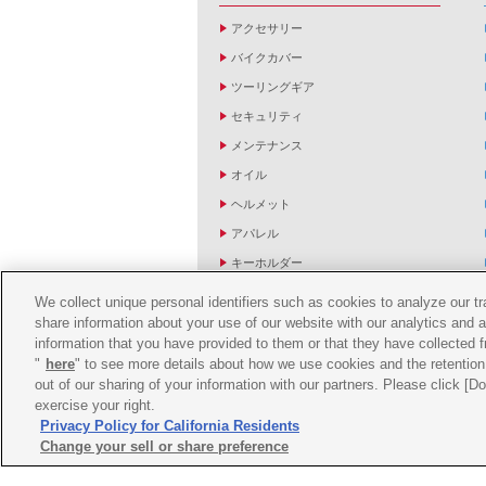
アクセサリー
バイクカバー
ツーリングギア
セキュリティ
メンテナンス
オイル
ヘルメット
アパレル
キーホルダー
バッグ
We collect unique personal identifiers such as cookies to analyze our t
share information about your use of our website with our analytics and 
バイク雑貨
information that you have provided to them or that they have collected f
YZF R1/R6レーシングキットパーツ
"
here
" to see more details about how we use cookies and the retention 
out of our sharing of your information with our partners. Please click [
exercise your right.
Privacy Policy for California Residents
Change your sell or share preference