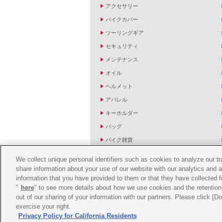
アクセサリー
バイクカバー
ツーリングギア
セキュリティ
メンテナンス
オイル
ヘルメット
アパレル
キーホルダー
バッグ
バイク雑貨
YZF R1/R6レーシングキットパーツ
We collect unique personal identifiers such as cookies to analyze our t
share information about your use of our website with our analytics and 
information that you have provided to them or that they have collected f
"
here
" to see more details about how we use cookies and the retention 
out of our sharing of your information with our partners. Please click [
exercise your right.
Privacy Policy for California Residents