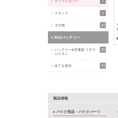
7
サイクルカバー
1
スタンド
14
その他
PASバッテリー
20
バッテリー&充電器 リチウ
ムイオン
74
全てを表示
製品情報
バイク用品・バイクパーツ