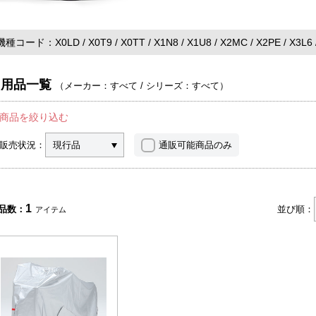
機種コード
X0LD
X0T9
X0TT
X1N8
X1U8
X2MC
X2PE
X3L6
用品一覧
（
メーカー：すべて
/
シリーズ：すべて
）
商品を絞り込む
販売状況：
現行品
通販可能商品のみ
1
品数：
並び順：
アイテム