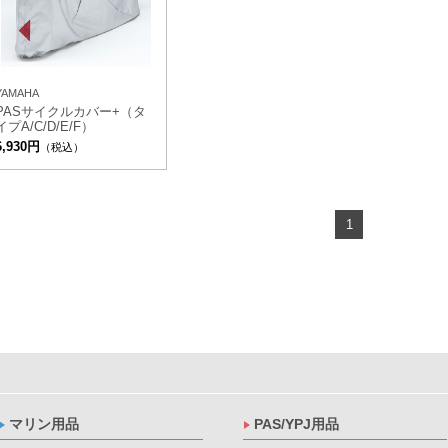
YAMAHA
PASサイクルカバー+（タ
イプA/C/D/E/F）
6,930円
（税込）
1
マリン用品
PAS/YPJ用品