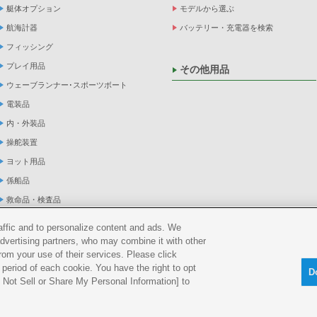
艇体オプション
モデルから選ぶ
航海計器
バッテリー・充電器を検索
フィッシング
プレイ用品
その他用品
ウェーブランナー･スポーツボート
電装品
内・外装品
操舵装置
ヨット用品
係船品
救命品・検査品
メンテナンス
raffic and to personalize content and ads. We
アパレル
advertising partners, who may combine it with other
rom your use of their services. Please click
船外機
period of each cookie. You have the right to opt
D
Do Not Sell or Share My Personal Information] to