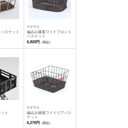
サギサカ
トバスケット
編込み籐風ワイドフロント
バスケット
6,820円
）
（税込）
サギサカ
ケット
編込み籐風ワイドリアバス
ケット
6,270円
（税込）