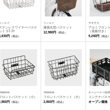
リンエイ
リンエイ
サギサカ
ステンレスワイヤーバスケ
籐風丸型バスケット
アルミフロン
ット ST-3Y
（底板付き）
12,980円
（税込）
5,830円
9,240円
（税込）
（税込
YAMAHA
YAMAHA
オージーケー技研
フロントバスケット（小）
フロントバスケット（大）
コンテナバス
2,860円
2,860円
オープン価格
（税込）
（税込）