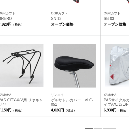
OGKカブト
OGKカブト
OGKカブト
BRERO
SN-13
SB-03
7,920円
オープン価格
オープン価格
（税込）
YAMAHA
リンエイ
YAMAHA
PAS CITY-X/V用 リヤキャ
ゲルサドルカバー VLC-
PASサイクル
リヤ
051
イプA/C/D/E/
7,150円
4,026円
6,930円
（税込）
（税込）
（税込