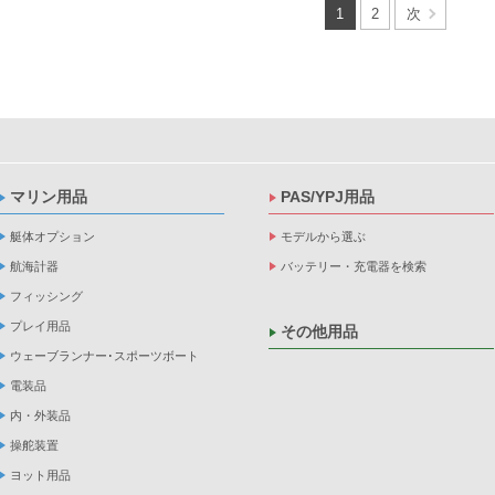
1
2
次
マリン用品
PAS/YPJ用品
艇体オプション
モデルから選ぶ
航海計器
バッテリー・充電器を検索
フィッシング
プレイ用品
その他用品
ウェーブランナー･スポーツボート
電装品
内・外装品
操舵装置
ヨット用品