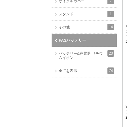
7
サイクルカバー
1
スタンド
14
その他
PASバッテリー
20
バッテリー&充電器 リチウ
ムイオン
74
全てを表示