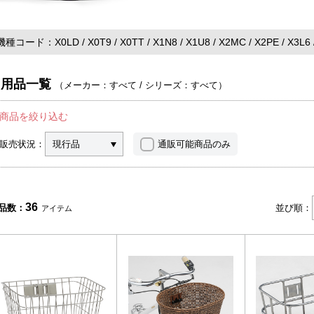
機種コード
X0LD
X0T9
X0TT
X1N8
X1U8
X2MC
X2PE
X3L6
用品一覧
（
メーカー：すべて
/
シリーズ：すべて
）
商品を絞り込む
販売状況：
現行品
通販可能商品のみ
36
品数：
並び順：
アイテム