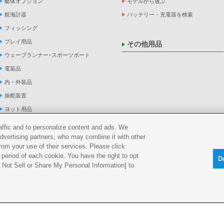
艇体オプション
モデルから選ぶ
航海計器
バッテリー・充電器を検索
フィッシング
プレイ用品
その他用品
ウェーブランナー･スポーツボート
電装品
内・外装品
操舵装置
ヨット用品
係船品
raffic and to personalize content and ads. We
advertising partners, who may combine it with other
救命品・検査品
rom your use of their services. Please click
メンテナンス
period of each cookie. You have the right to opt
D
アパレル
Do Not Sell or Share My Personal Information] to
船外機
okie ポリシー