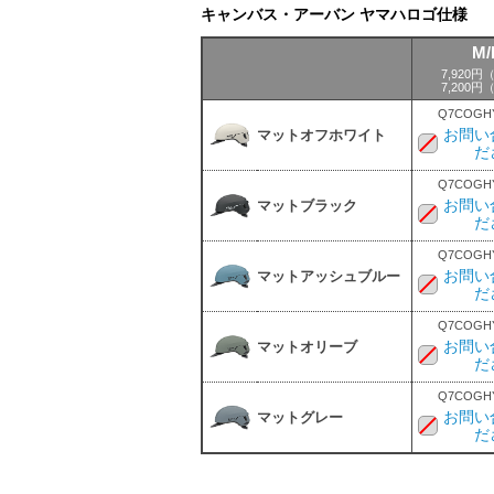
キャンバス・アーバン ヤマハロゴ仕様
M/
7,920
7,200
Q7COGHY
お問い
マットオフホワイト
だ
Q7COGHY
お問い
マットブラック
だ
Q7COGHY
お問い
マットアッシュブルー
だ
Q7COGHY
お問い
マットオリーブ
だ
Q7COGHY
お問い
マットグレー
だ