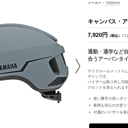
メーカー：
YAMAHA
キャンバス・ア
7,920円
（税込）
/ 7
通勤・通学など
合うアーバンタ
サイクルヘルメットら
ザインです。
バイザーは取り外し可
クセントを加えられま
使い勝手の良いダイ
夜間も安心の大型リ
付属のバイザーを装