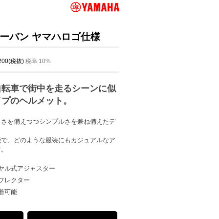
ーバン ヤマハロゴ仕様
,200(税抜)
税率:10%
自転車で街中を走るシーンに似
イプのヘルメット。
しさを備えつつシンプルさを兼ね備えたデ
能で、どのような服装にもカジュアルなア
す。
ヤル式アジャスター
フレクター
着可能