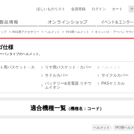
ほしいもの
リスト
会員登録
ログイン
カート
ナップ
PAS用アクセサリー
ヘルメット
YPJ用ヘルメット
キャンバス・アーバン ヤマ
ゴ仕様
ーバンタイプのヘルメット。
ト用バスケット・カ
リヤ用バスケット・カバー
ヘルメット
サドルカバー
サイクルカバー
バッテリー&充電器 リチウ
PASケミカル
ムイオン
適合機種一覧
（機種名：コード）
6
X4XL
ヘルメット
YPJ用ヘル