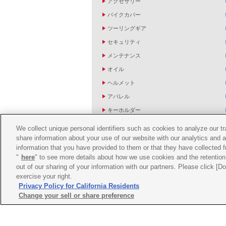
アクセサリー
バイクカバー
ツーリングギア
セキュリティ
メンテナンス
オイル
ヘルメット
アパレル
キーホルダー
バッグ
We collect unique personal identifiers such as cookies to analyze our t
share information about your use of our website with our analytics and 
バイク雑貨
information that you have provided to them or that they have collected f
YZF R1/R6レーシングキットパーツ
"
here
" to see more details about how we use cookies and the retention 
out of our sharing of your information with our partners. Please click [
exercise your right.
Privacy Policy for California Residents
Change your sell or share preference
ご利用規約
推薦環境
プライバシーポリシー
Co