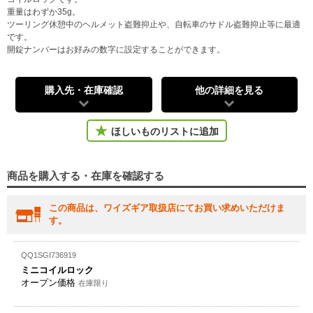
重量はわずか35g。
ツーリング休憩中のヘルメット盗難抑止や、自転車のサドル盗難抑止等に最適
です。
開錠ナンバーはお好みの数字に設定することができます。
購入先・在庫確認
他の詳細を見る
ほしいものリストに追加
商品を購入する・在庫を確認する
この商品は、ワイズギア取扱店にてお買い求めいただけま
す。
QQ1SGI736919
ミニコイルロック
オープン価格
在庫限り