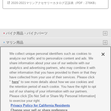
2020-2021マリンアクセサリーカタログ正誤表（PDF：276KB）
バイク用品・バイクパーツ
マリン用品
PAS/YPJ用品
We collect unique personal identifiers such as cookies to
analyze our traffic and to personalize content and ads. We
その他用品
share information about your use of our website with our
analytics and advertising partners, who may combine it with
イベント&エンターテイメント
other information that you have provided to them or that they
have collected from your use of their services. Please click
オンラインショップ
"
here
" to see more details about how we use cookies and
the retention period of each cookie. You have the right to opt
企業情報
out of our sharing of your information with our partners.
Please click [Do Not Sell or Share My Personal Information]
ご利用規約
推薦環境
プライバシーポリシー
Cookie ポリシー
to exercise your right.
Privacy Policy for California Residents
Change your sell or share preference